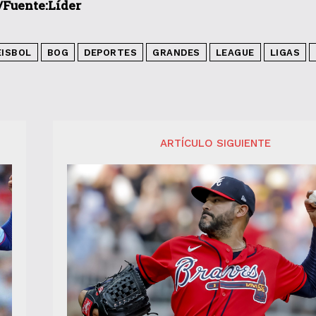
/Fuente:Líder
ÉISBOL
BOG
DEPORTES
GRANDES
LEAGUE
LIGAS
ARTÍCULO SIGUIENTE