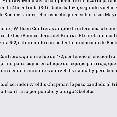
er Andruw Monasterio complementó la pizarra para lo
 en la 4ta entrada (3-1). Dicho batazo, segundo vuelace
e Spencer Jones, el prospecto quien subió a Las Mayo
ente, Willson Contreras amplió la diferencia al cone
es de los «Bombarderos del Bronx». El careta demostr
enta 5-2, culminando con poder la producción de Bost
QUIERO SUSCRIBIRME
ontreras, quien se fue de 4-2, sentenció el encuentro
 principales bujías en ataque del equipo patirrojo, que
He leído y acepto las
Política de privacidad
.
sin ser determinantes a nivel divisional y perciben r
, el cerrador Aroldis Chapman le puso candado al triu
ó a 1 contrario por ponche y otorgó 2 boletos.