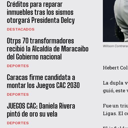
Créditos para reparar
inmuebles tras los sismos
otorgará Presidenta Delcy
DESTACADOS
Otrps 70 transformadores
Willson Contrera
recibió la Alcaldía de Maracaibo
del Gobierno nacional
DEPORTES
Hebert Col
Caracas firme candidata a
La dupla 
montar los Juegos CAC 2030
guió, este
DEPORTES
JUEGOS CAC: Daniela Rivera
Fue un tri
pintó de oro su vela
Ligas. El 
DEPORTES