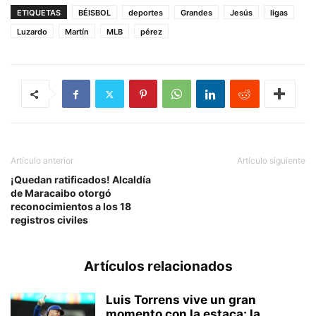
ETIQUETAS
BÉISBOL
deportes
Grandes
Jesús
ligas
Luzardo
Martín
MLB
pérez
Artículo anterior
Artículo siguiente
¡Quedan ratificados! Alcaldía
de Maracaibo otorgó
reconocimientos a los 18
registros civiles
Artículos relacionados
Luis Torrens vive un gran
momento con la estaca: la