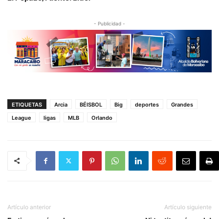
- Publicidad -
ETIQUETAS
Arcia
BÉISBOL
Big
deportes
Grandes
League
ligas
MLB
Orlando
Artículo anterior
Artículo siguiente