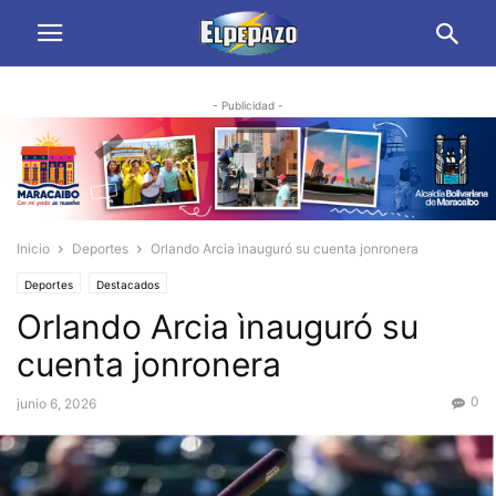
- Publicidad -
Inicio
Deportes
Orlando Arcia ìnauguró su cuenta jonronera
Deportes
Destacados
Orlando Arcia ìnauguró su
cuenta jonronera
0
junio 6, 2026