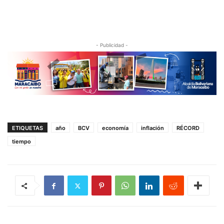
- Publicidad -
ETIQUETAS
año
BCV
economía
inflación
RÉCORD
tiempo