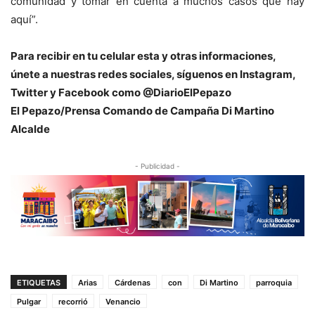
comunidad y tomar en cuenta a muchos casos que hay
aquí”.
Para recibir en tu celular esta y otras informacio
nes,
únete a nuestras redes sociales, síguenos en Instagram,
Twitter y Facebook como @DiarioElPepazo
El Pepazo/Prensa Comando de Campaña Di Martino
Alcalde
- Publicidad -
ETIQUETAS
Arias
Cárdenas
con
Di Martino
parroquia
Pulgar
recorrió
Venancio