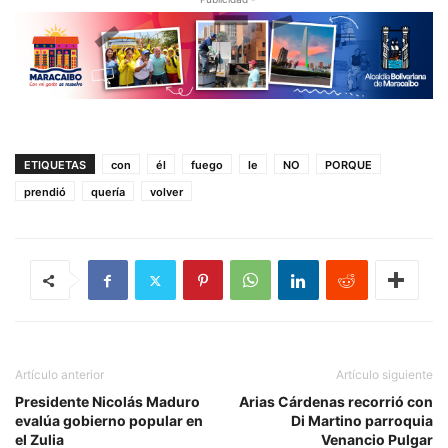
ETIQUETAS
con
él
fuego
le
NO
PORQUE
prendió
quería
volver
Artículo anterior
Artículo siguiente
Presidente Nicolás Maduro
Arias Cárdenas recorrió con
evalúa gobierno popular en
Di Martino parroquia
el Zulia
Venancio Pulgar