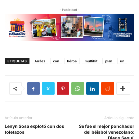
- Publicidad -
ETIQUETAS
Arráez
con
héroe
multihit
plan
un
Artículo anterior
Artículo siguiente
Lenyn Sosa explotó con dos
Se fue el mejor ponchador
toletazos
del béisbol venezolano:
Diego Seguí