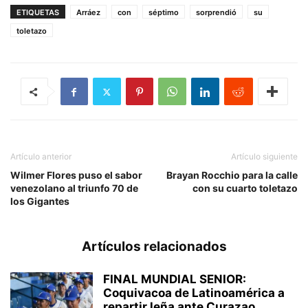
ETIQUETAS
Arráez
con
séptimo
sorprendió
su
toletazo
Artículo anterior
Artículo siguiente
Wilmer Flores puso el sabor
Brayan Rocchio para la calle
venezolano al triunfo 70 de
con su cuarto toletazo
los Gigantes
Artículos relacionados
FINAL MUNDIAL SENIOR:
Coquivacoa de Latinoamérica a
repartir leña ante Curazao...