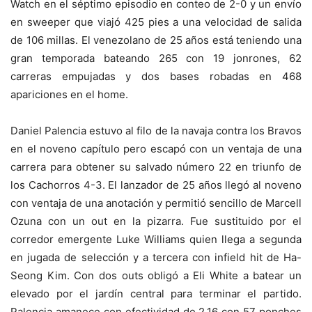
Watch en el séptimo episodio en conteo de 2-0 y un envío
en sweeper que viajó 425 pies a una velocidad de salida
de 106 millas. El venezolano de 25 años está teniendo una
gran temporada bateando 265 con 19 jonrones, 62
carreras empujadas y dos bases robadas en 468
apariciones en el home.
Daniel Palencia estuvo al filo de la navaja contra los Bravos
en el noveno capítulo pero escapó con un ventaja de una
carrera para obtener su salvado número 22 en triunfo de
los Cachorros 4-3. El lanzador de 25 años llegó al noveno
con ventaja de una anotación y permitió sencillo de Marcell
Ozuna con un out en la pizarra. Fue sustituido por el
corredor emergente Luke Williams quien llega a segunda
en jugada de selección y a tercera con infield hit de Ha-
Seong Kim. Con dos outs obligó a Eli White a batear un
elevado por el jardín central para terminar el partido.
Palencia amanece con efectividad de 2.16 con 57 ponches