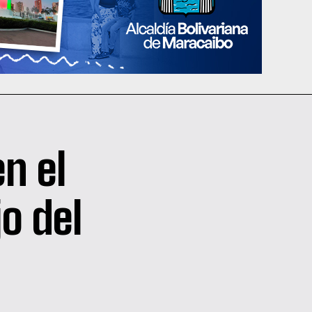
n el
jo del