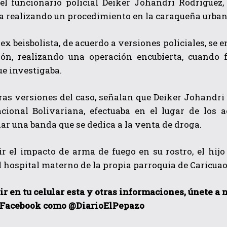
del funcionario policial Deiker Johandri Rodríguez,
a realizando un procedimiento en la caraqueña urban
l ex beisbolista, de acuerdo a versiones policiales, se
ión, realizando una operación encubierta, cuando
ue investigaba.
as versiones del caso, señalan que Deiker Johandri 
QUIERO SUSCRIBIRME
acional Bolivariana, efectuaba en el lugar de los 
r una banda que se dedica a la venta de droga.
He leído y acepto las
Política de privacidad
.
ir el impacto de arma de fuego en su rostro, el hijo
l hospital materno de la propia parroquia de Caricuao,
bir en tu celular esta y otras informaciones, únete a
 Facebook como @DiarioElPepazo