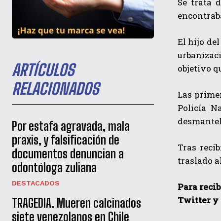
Se trata 
encontrab
El hijo de
urbanizac
ARTÍCULOS
objetivo q
RELACIONADOS
Las primer
Policía N
desmantela
Por estafa agravada, mala
praxis, y falsificación de
Tras recib
documentos denuncian a
traslado a
odontóloga zuliana
DESTACADOS
P
ara reci
Twitter y
TRAGEDIA. Mueren calcinados
siete venezolanos en Chile