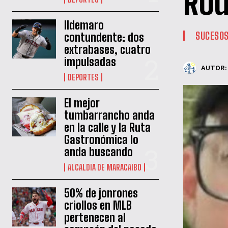
Rod
Ildemaro
SUCESO
contundente: dos
extrabases, cuatro
impulsadas
AUTOR:
DEPORTES
El mejor
tumbarrancho anda
en la calle y la Ruta
Gastronómica lo
anda buscando
ALCALDIA DE MARACAIBO
50% de jonrones
criollos en MLB
pertenecen al