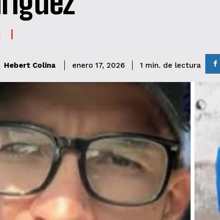
ríguez
S
de lectura
Hebert Colina
1
min.
enero 17, 2026