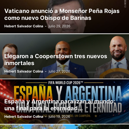
Vaticano anunció a Monseñor Peña Rojas
como nuevo Obispo de Barinas
Hebert Salvador Colina
-
julio 29, 2026
Llegaron a Cooperstown tres nuevos
inmortales
Hebert Salvador Colina
-
julio 27, 2026
España y Argentina paralizan al mundo:
una final para la eternidad...
Hebert Salvador Colina
-
julio 19, 2026