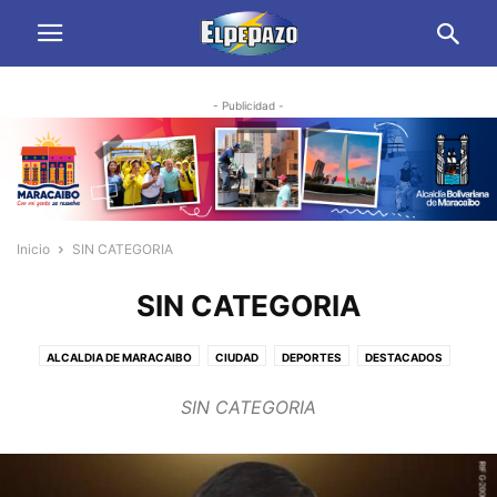
- Publicidad -
Inicio
SIN CATEGORIA
SIN CATEGORIA
ALCALDIA DE MARACAIBO
CIUDAD
DEPORTES
DESTACADOS
FARANDULA
GOBERNACION DEL ZULIA
HIPISMO
INTERNACIONALES
SIN CATEGORIA
NACIONALES
OPINION
POLITICA
REGIONALES
SALUD
SIN CATEGORIA
SUCESOS