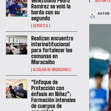
Venezolano Pedro
Ramírez se voló la
barda con su
AUTOR:
segundo
DEPORTES
Realizan encuentro
interinstitucional
para fortalecer las
comunas en
Maracaibo
ALCALDIA DE MARACAIBO
“Enfoque de
Protección con
énfasis en Niñez”:
Formación intensiva
de cuerpos de