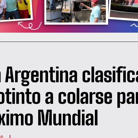
 Argentina clasific
otinto a colarse pa
ximo Mundial
ES