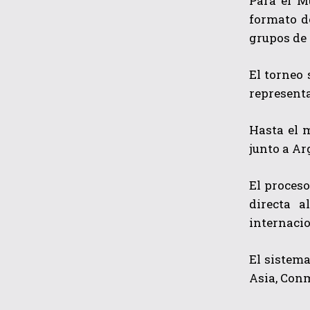
Para el M
formato d
grupos de c
El torneo 
representa
Hasta el 
junto a Ar
El proceso
directa a
internacio
El sistema
Asia, Conm