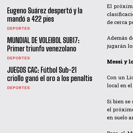
El próxim
Eugeno Suárez despertó y la
clasificac
mandó a 422 pies
de cerca p
DEPORTES
Además de
MUNDIAL DE VOLEIBOL SUB17:
jugarán lo
Primer triunfo venezolano
DEPORTES
Messi y l
JUEGOS CAC: Fútbol Sub-21
Con un Li
criollo ganó el oro a los penaltis
local en e
DEPORTES
Si bien se
el próximo
en suelo a