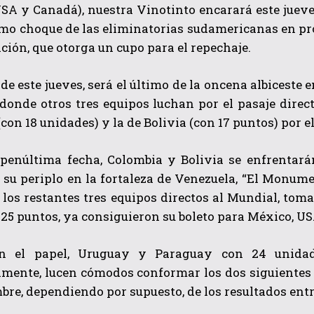
SA y Canadá), nuestra Vinotinto encarará este jueves 
mo choque de las eliminatorias sudamericanas en pro
cación, que otorga un cupo para el repechaje.
 de este jueves, será el último de la oncena albiceste
 donde otros tres equipos luchan por el pasaje dire
(con 18 unidades) y la de Bolivia (con 17 puntos) por e
QUIERO SUSCRIBIRME
 penúltima fecha, Colombia y Bolivia se enfrentarán
su periplo en la fortaleza de Venezuela, “El Monume
He leído y acepto las
Política de privacidad
.
 los restantes tres equipos directos al Mundial, to
 25 puntos, ya consiguieron su boleto para México, U
n el papel, Uruguay y Paraguay con 24 unidades
mente, lucen cómodos conformar los dos siguientes p
bre, dependiendo por supuesto, de los resultados en