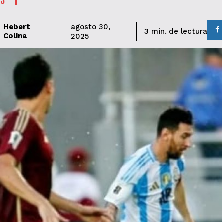
Hebert
agosto 30,
de lectura
3
min.
Colina
2025