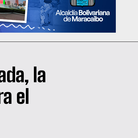
ada, la
ra el