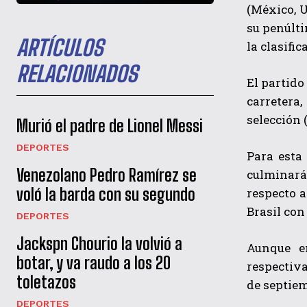
(México, U
su penúlti
ARTÍCULOS
la clasifi
RELACIONADOS
El partido
carretera,
selección 
Murió el padre de Lionel Messi
DEPORTES
Para esta
Venezolano Pedro Ramírez se
culminará 
voló la barda con su segundo
respecto a
Brasil con
DEPORTES
Jackspn Chourio la volvió a
Aunque e
botar, y va raudo a los 20
respectiva
toletazos
de septiem
DEPORTES