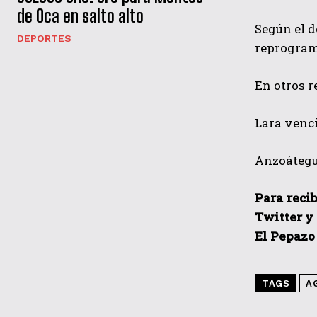
de Oca en salto alto
Según el d
DEPORTES
reprograma
En otros r
Lara venci
Anzoátegui
Para recib
Twitter y
El Pepazo
TAGS
A