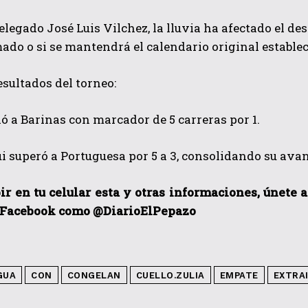
elegado José Luis Vilchez, la lluvia ha afectado el desa
do o si se mantendrá el calendario original establec
esultados del torneo:
ó a Barinas con marcador de 5 carreras por 1.
QUIERO SUSCRIBIRME
 superó a Portuguesa por 5 a 3, consolidando su avanc
He leído y acepto las
Política de privacidad
.
ir en tu celular esta y otras informacio
nes, únete 
 Facebook como @DiarioElPepazo
GUA
CON
CONGELAN
CUELLO.ZULIA
EMPATE
EXTRA