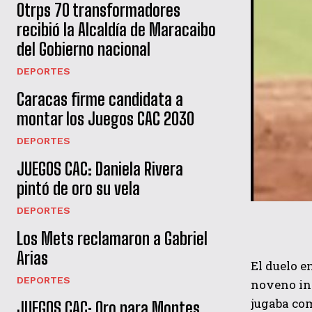
Otrps 70 transformadores
recibió la Alcaldía de Maracaibo
del Gobierno nacional
DEPORTES
Caracas firme candidata a
montar los Juegos CAC 2030
DEPORTES
JUEGOS CAC: Daniela Rivera
pintó de oro su vela
DEPORTES
Los Mets reclamaron a Gabriel
Arias
El duelo e
DEPORTES
noveno inn
jugaba com
JUEGOS CAC: Oro para Montes