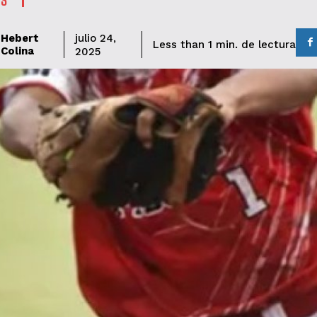
Hebert
julio 24,
de lectura
Less than 1
min.
Colina
2025