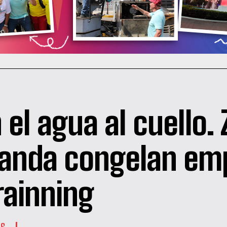
 el agua al cuello. 
anda congelan em
trainning
ES