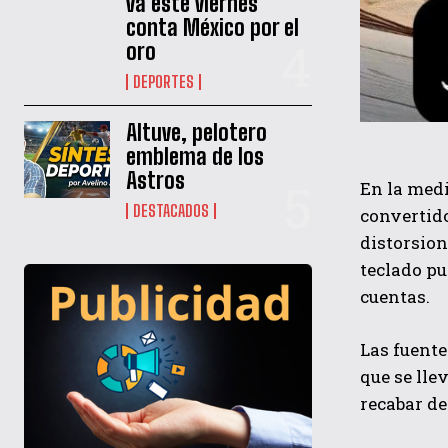
va este viernes
conta México por el
oro
DEPORTES
Altuve, pelotero
emblema de los
Astros
En la medi
DESTACADOS
convertid
distorsion
teclado pu
cuentas.
Las fuente
que se lle
recabar de