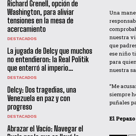
Richard Grenell, opción de
Washington, para aliviar
Una manera
tensiones en la mesa de
responsabl
acercamiento
comprobab
nuestra vi
DESTACADOS
que padres
La jugada de Delcy que muchos
ese niño t
no entendieron: la Real Politik
para quie
que enterró al imperio…
nuestra s
DESTACADOS
“Me acusa
Delcy: Dos tragedias, una
siempre he
Venezuela en paz y con
puñales p
progreso
DESTACADOS
El Pepazo
Abrazar el Vacío: Navegar el