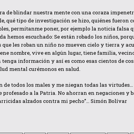
 de blindar nuestra mente con una coraza impenetrabl
e, qué tipo de investigación se hizo, quiénes fueron 
les, permítanme poner, por ejemplo la noticia falsa
da hemos escuchado: Se están robado los niños, porq
 que les roban un niño no mueven cielo y tierra y acu
iene nombre, vive en algún lugar, tiene familia, veci
n tenga información y así es como esas cientos de c
alud mental curémonos en salud.
n de todos los males y me niegan todas las virtudes
 profesado a la Patria. No ahorran en negaciones y ba
arricidas alzados contra mi pecho”… Simón Bolívar