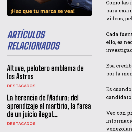
Como las n
para exami
videos, pe
ARTÍCULOS
Cada fuent
ello, es n
RELACIONADOS
investigac
Esa credib
Altuve, pelotero emblema de
por la men
los Astros
DESTACADOS
Es cuando 
La herencia de Maduro: del
candidato
aprendizaje al martirio, la farsa
Veo con pr
de un juicio ilegal…
informació
DESTACADOS
venezolan