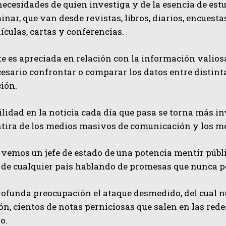
ecesidades de quien investiga y de la esencia de est
nar, que van desde revistas, libros, diarios, encuesta
lículas, cartas y conferencias.
e es apreciada en relación con la información valiosa
ecesario confrontar o comparar los datos entre distint
ión.
QUIERO SUSCRIBIRME
ilidad en la noticia cada día que pasa se torna más i
tira de los medios masivos de comunicación y los mer
He leído y acepto las
Política de privacidad
.
vemos un jefe de estado de una potencia mentir públi
 de cualquier país hablando de promesas que nunca p
ofunda preocupación el ataque desmedido, del cual nu
n, cientos de notas perniciosas que salen en las redes
o.