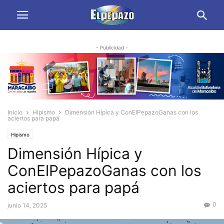
- Publicidad -
Inicio
Hipismo
Dimensión Hípica y ConElPepazoGanas con los
aciertos para papá
Hipismo
Dimensión Hípica y
ConElPepazoGanas con los
aciertos para papá
0
junio 14, 2025