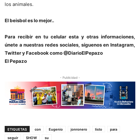
los animales.
El beisbol es lo mejor..
Para recibir en tu celular esta y otras informacio
nes,
únete a nuestras redes sociales, síguenos en Instagram,
Twitter y Facebook como @DiarioElPepazo
El Pepazo
- Publicidad -
ETIQUETAS
con
Eugenio
jonronero
listo
para
seguir
SHOW
su