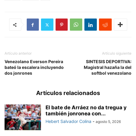
Artículo anterior
Artículo siguiente
Venezolano Everson Pereira
SINTESIS DEPORTIVA:
bateó la escalera incluyendo
Magistral hazaña la del
dos jonrones
softbol venezolano
Artículos relacionados
El bate de Arráez no da tregua y
también jonronea con...
Hebert Salvador Colina
-
agosto 5, 2026