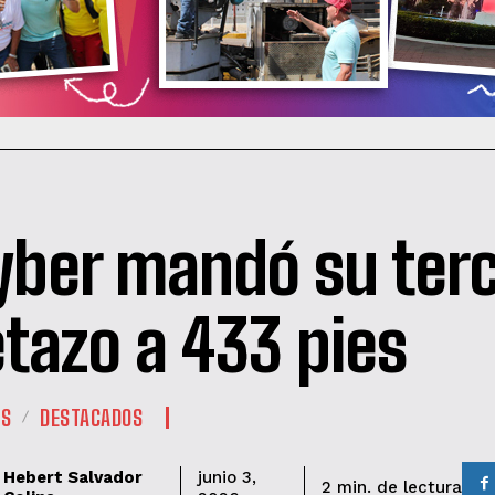
yber mandó su ter
etazo a 433 pies
ES
DESTACADOS
Hebert Salvador
junio 3,
de lectura
2
min.