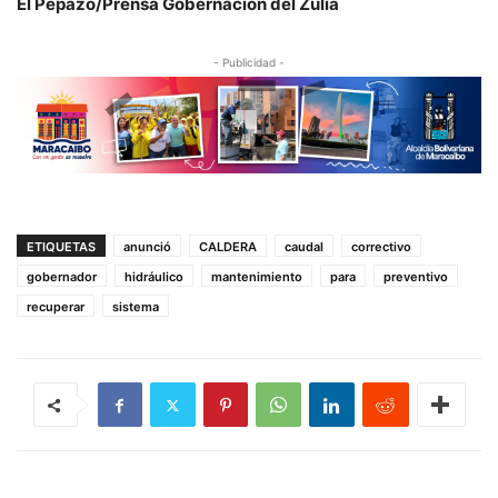
El Pepazo/Prensa Gobernación del Zulia
- Publicidad -
ETIQUETAS
anunció
CALDERA
caudal
correctivo
gobernador
hidráulico
mantenimiento
para
preventivo
recuperar
sistema