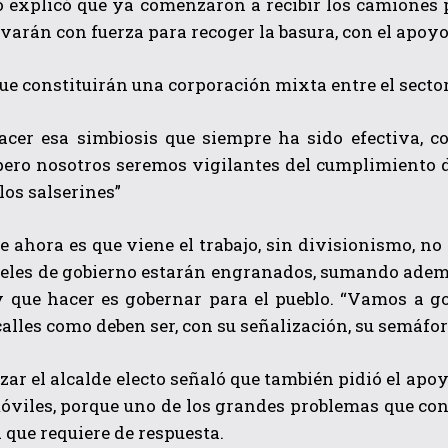
 explicó que ya comenzaron a recibir los camiones p
ivarán con fuerza para recoger la basura, con el apoyo
e constituirán una corporación mixta entre el sector 
cer esa simbiosis que siempre ha sido efectiva, c
pero nosotros seremos vigilantes del cumplimiento d
 los salserines”
QUIERO SUSCRIBIRME
 ahora es que viene el trabajo, sin divisionismo, no
He leído y acepto las
Política de privacidad
.
veles de gobierno estarán engranados, sumando adem
y que hacer es gobernar para el pueblo. “Vamos a go
calles como deben ser, con su señalización, su semáfor
izar el alcalde electo señaló que también pidió el apo
óviles, porque uno de los grandes problemas que cons
d que requiere de respuesta.