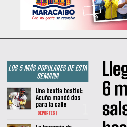
Lle
LOS 5 MÁS POPULARES DE ESTA
SEMANA
6 m
Una bestia bestial:
Acuña mandó dos
sal
para la calle
DEPORTES