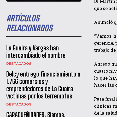
Di Martino
que se act
ARTÍCULOS
Anunció qu
RELACIONADOS
“Vamos ha
gerencie, 
La Guaira y Vargas han
trabajo de
intercambiado el nombre
Agregó que
DESTACADOS
cuatro ni
Delcy entregó financiamiento a
lo que ha
1.766 comercios y
hacer las 
emprendedores de La Guaira
víctimas por los terremotos
Para final
DESTACADOS
clínicas m
de la salu
CARAQUEÑIDADES: Sismos,