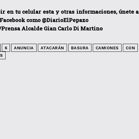
ir en tu celular esta y otras informacio
nes, únete 
 Facebook como @DiarioElPepazo
/Prensa Alcalde Gian Carlo Di Martino
6
ANUNCIA
ATACARÁN
BASURA
CAMIONES
CON
ES