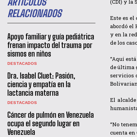
ARTÍCULOS
(CDI) y la
RELACIONADOS
Este es el
abordó el 
y en la re
Apoyo familiar y guía pediátrica
de los cas
frenan impacto del trauma por
sismos en niños
“Aquí est
DESTACADOS
de última 
Dra. Isabel Cluet: Pasión,
servicios 
ciencia y empatía en la
Bolivarian
lactancia materna
El alcalde
DESTACADOS
humanista 
Cáncer de pulmón en Venezuela
ocupa el segundo lugar en
“No tenemo
Venezuela
cuenta en 