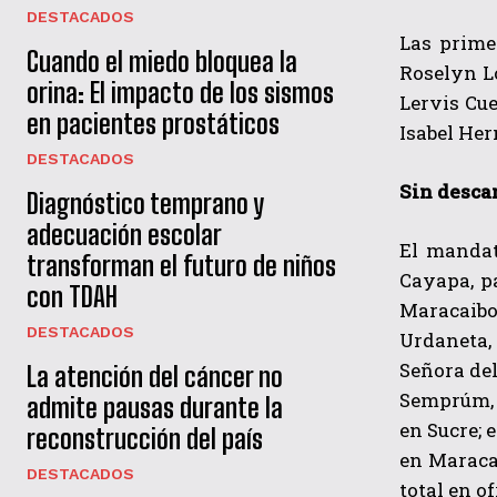
DESTACADOS
Las prime
Cuando el miedo bloquea la
Roselyn Ló
orina: El impacto de los sismos
Lervis Cue
en pacientes prostáticos
Isabel He
DESTACADOS
Sin desca
Diagnóstico temprano y
adecuación escolar
El mandat
transforman el futuro de niños
Cayapa, pa
con TDAH
Maracaibo,
DESTACADOS
Urdaneta, 
Señora del
La atención del cáncer no
Semprúm, 
admite pausas durante la
en Sucre; 
reconstrucción del país
en Maraca
DESTACADOS
total en o