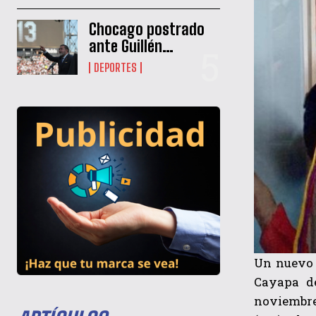
Chocago postrado
ante Guillén…
DEPORTES
Un nuevo 
Cayapa de
noviembre 