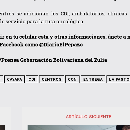
entros se adicionan los CDI, ambulatorios, clínicas
 de servicio para la ruta oncológica.
ir en tu celular esta y otras informaciones, únete a
 Facebook como @DiarioElPepazo
/Prensa Gobernación Bolivariana del Zulia
7
CAYAPA
CDI
CENTROS
CON
ENTREGA
LA PASTO
ARTÍCULO SIGUIENTE