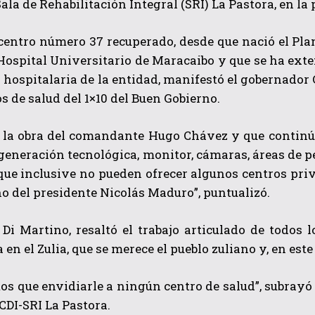
 Sala de Rehabilitación Integral (SRI) La Pastora, en l
 centro número 37 recuperado, desde que nació el Pla
Hospital Universitario de Maracaibo y que se ha exten
d hospitalaria de la entidad, manifestó el gobernador C
os de salud del 1×10 del Buen Gobierno.
á la obra del comandante Hugo Chávez y que continú
QUIERO SUSCRIBIRME
generación tecnológica, monitor, cámaras, áreas de ped
que inclusive no pueden ofrecer algunos centros pri
He leído y acepto las
Política de privacidad
.
o del presidente Nicolás Maduro”, puntualizó.
 Di Martino, resaltó el trabajo articulado de todos
en el Zulia, que se merece el pueblo zuliano y, en este
s que envidiarle a ningún centro de salud”, subrayó a
CDI-SRI La Pastora.