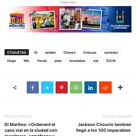
- Publicidad -
ETIQUETAS
10
asfalto
Chávez
Colocan
corredor
Hugo
MIL
Oeste
plan
toneladas
vial
ZULIA
Artículo anterior
Artículo siguiente
Di Martino: «Ordenaré el
Jackson Chourio tambien
caos vial en la ciudad con
llegó a los 100 imparables
monitoreo, semáforos y