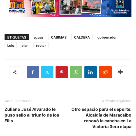
ETIQUETAS
aguas
CABIMAS
CALDERA
gobernador
Luis
plan
rector
Artículo anterior
Artículo siguiente
Zuliano José Alvarado le
Otro espacio para el deporte:
puso sello al triunfo de los
Alcaldía de Maracaibo
Filis
renovó la cancha en La
Victoria 3era etapa